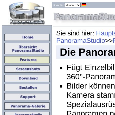
Sprache:
Sie sind hier:
Haupts
PanoramaStudio
>>
Die Panora
Fügt Einzelbi
360°-Panora
Bilder könne
Kamera stamm
Spezialausrü
Panoramen nö