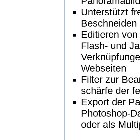
Panoramabil
Unterstützt f
Beschneiden d
Editieren vo
Flash- und J
Verknüpfunge
Webseiten
Filter zur Be
schärfe der f
Export der Pa
Photoshop-Da
oder als Mult