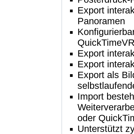
Export intera
Panoramen
Konfigurierba
QuickTimeVR
Export inter
Export inter
Export als Bi
selbstlaufend
Import beste
Weiterverarbe
oder QuickT
Unterstützt z