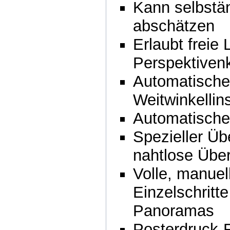
Kann selbstän
abschätzen
Erlaubt freie
Perspektivenk
Automatische
Weitwinkellin
Automatische 
Spezieller Üb
nahtlose Übe
Volle, manuel
Einzelschritt
Panoramas
Posterdruck-